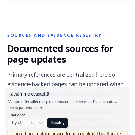
SOURCES AND EVIDENCE REGISTRY
Documented sources for
page updates
Primary references are centralized here so
evidence-backed pages can be updated when
a source changes or a better one appears.
Käytämme evästeitä
Välttämätön tallennus pitää sivuston toiminnassa. Tilastot auttavat
meitä parantamaan.
These sources provide general information about
Lisätiedot
medication adherence and safety. They do not
Hylkää
Hallitse
Hyväksy
demonstrate clinical outcomes specific to Adherlo and
should not replace advice from a qualified healthcare