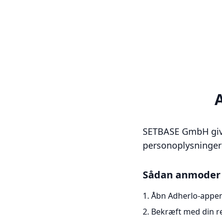
A
SETBASE GmbH giver
personoplysninger
Sådan anmoder 
Åbn Adherlo-appen 
Bekræft med din r