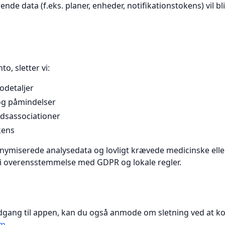
ende data (f.eks. planer, enheder, notifikationstokens) vil 
g
to, sletter vi:
odetaljer
og påmindelser
edsassociationer
kens
nymiserede analysedata og lovligt krævede medicinske elle
 i overensstemmelse med GDPR og lokale regler.
adgang til appen, kan du også anmode om sletning ved at ko
om
.