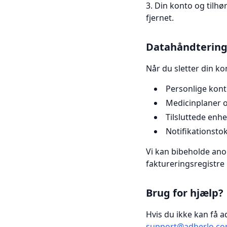
Din konto og tilhør
fjernet.
Datahåndterin
Når du sletter din kon
Personlige kont
Medicinplaner 
Tilsluttede enh
Notifikationsto
Vi kan bibeholde ano
faktureringsregistre
Brug for hjælp?
Hvis du ikke kan få 
support@adherlo.c