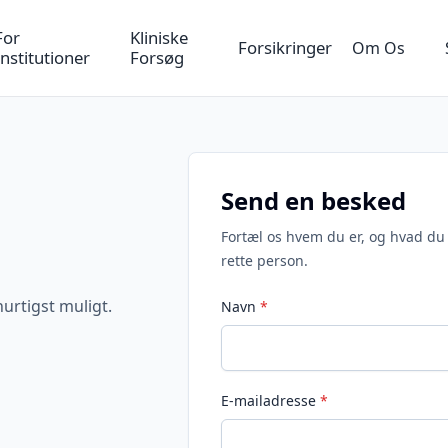
For
Kliniske
Forsikringer
Om Os
Institutioner
Forsøg
Send en besked
!
Fortæl os hvem du er, og hvad du 
rette person.
hurtigst muligt.
Navn
*
E-mailadresse
*