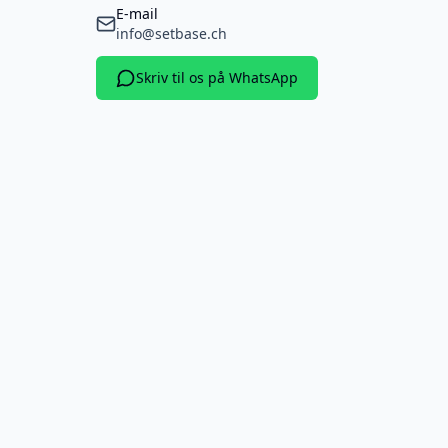
E-mail
info@setbase.ch
Skriv til os på WhatsApp