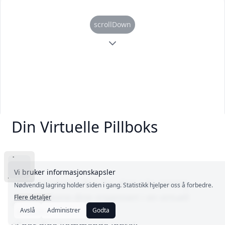
scrollDown
Din Virtuelle Pillboks
Vi bruker informasjonskapsler
Alle inntakene dine for uken i én visning
Nødvendig lagring holder siden i gang. Statistikk hjelper oss å forbedre.
Se inntakene dine organisert i en virtuell
Flere detaljer
pillboks
Avslå
Administrer
Godta